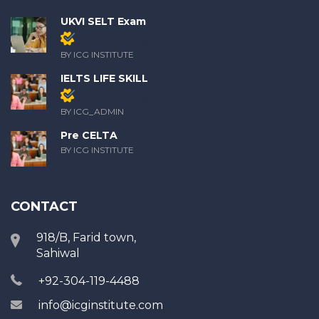
UKVI SELT Exam
Members only
BY ICG INSTITUTE
IELTS LIFE SKILL
Members only
BY ICG_ADMIN
Pre CELTA
BY ICG INSTITUTE
CONTACT
918/B, Farid town,
Sahiwal
+92-304-119-4488
info@icginstitute.com